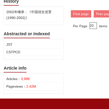
History
2002年继承：《中国优生优育
First page
Prev pa
(1990-2002)》
Per Page
items
Abstracted or Indexed
JST
CSTPCD
Article info
Articles：
3,988
Pageviews：
2.42M