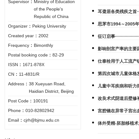
Supervisor
:
Ministry of Education
of the People's
耳聋居各类残疾之首
Republic of China
思茅市1994～200
Organizer
:
Peking University
Created year
:
2002
征订启事
Frequency
:
Bimonthly
影响剖宫产率的主要
Postal booking code
:
82-29
仕泰栓用于人工流产
ISSN
:
1671-878X
第四次城市儿童体格
CN
:
11-4831/R
Address
:
38 Xueyuan Road,
儿童中耳疾病和听力筛
Haidian District, Beijing
改良术式阴道后壁修
Post Code
:
100191
Phone
:
010-82802942
宫腔镜在异常子宫出
Email
:
cjrh@bjmu.edu.cn
体外受精-胚胎移植