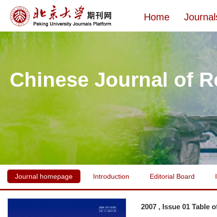
Home
Journal
Chinese Journal of R
Journal homepage
Introduction
Editorial Board
2007 , Issue 01 Table 