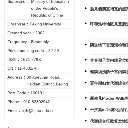
Supervisor
:
Ministry of Education
of the People's
胎儿侧脑室增宽的超
Republic of China
呼和浩特地区儿童肠
Organizer
:
Peking University
Created year
:
2002
Frequency
:
Bimonthly
阴道镜下宫颈活检和
Postal booking code
:
82-29
ISSN
:
1671-878X
青春期子宫内膜异位
CN
:
11-4831/R
健膜汤预防子宫内膜
Address
:
38 Xueyuan Road,
更年期妇女代谢综合
Haidian District, Beijing
Post Code
:
100191
新生儿Prader-Wi
Phone
:
010-82802942
干扰素α-1b雾化治
Email
:
cjrh@bjmu.edu.cn
代谢综合征致复发性