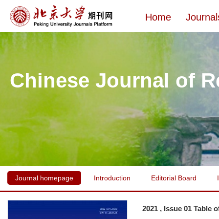
Home
Journal
Chinese Journal of R
Journal homepage
Introduction
Editorial Board
2021 , Issue 01 Table 