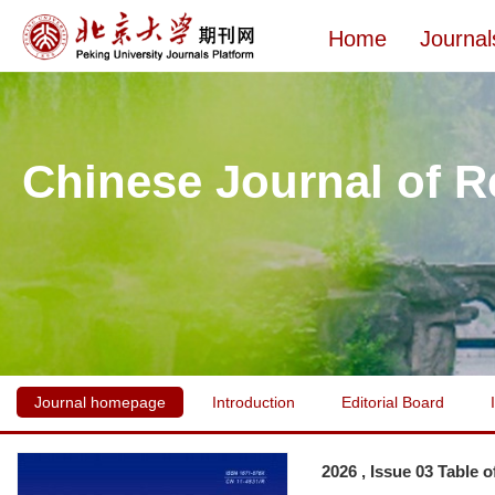
Home
Journal
Chinese Journal of R
Journal homepage
Introduction
Editorial Board
2026 , Issue 03 Table 