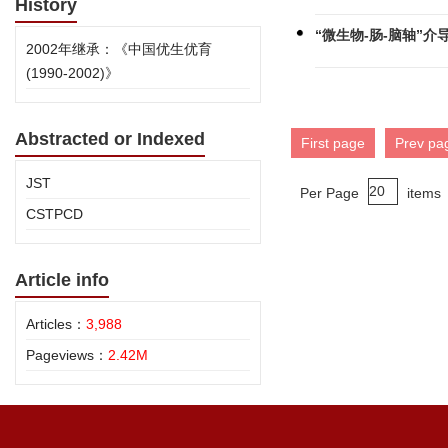
History
“微生物-肠-脑轴”
2002年继承：《中国优生优育
(1990-2002)》
Abstracted or Indexed
First page
Prev pa
JST
Per Page
items
CSTPCD
Article info
Articles：
3,988
Pageviews：
2.42M