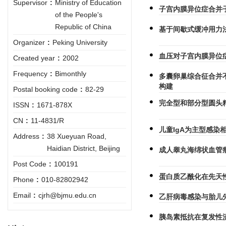
Supervisor
:
Ministry of Education
子宫内膜异位症合并
of the People's
Republic of China
基于间歇式缓冲用力
Organizer
:
Peking University
血压对子宫内膜异位
Created year
:
2002
Frequency
:
Bimonthly
多囊卵巢综合征合并不
构建
Postal booking code
:
82-29
完全型和部分型圆头
ISSN
:
1671-878X
CN
:
11-4831/R
儿童IgA为主型感染
Address
:
38 Xueyuan Road,
Haidian District, Beijing
成人睾丸海绵状血管
Post Code
:
100191
蛋白质乙酰化在先天
Phone
:
010-82802942
Email
:
cjrh@bjmu.edu.cn
乙肝病毒感染与胎儿
胰岛素抵抗在复发性