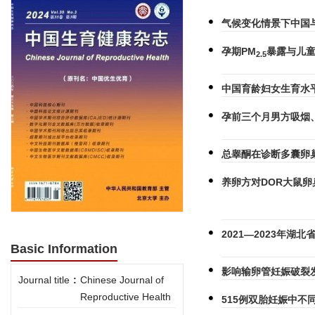
气候变化情景下中国
孕期PM
暴露与儿
2.5
中国育龄妇女生育水
孕前三个月男方吸烟
总睾酮在诊断多囊卵
养卵方对DOR大鼠卵巢组
2021—2023年
Basic Information
影响输卵管妊娠破裂
Journal title
:
Chinese Journal of
Reproductive Health
515例双胎妊娠中