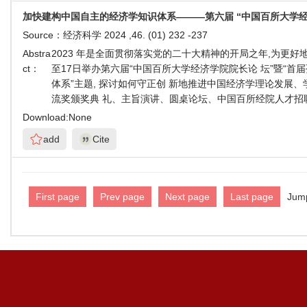
加快建构中国自主的经济学知识体系———第六届 “中国百所大学经济
Source：
经济科学 2024 ,46. (01) 232 -237
Abstra
2023 年是全面贯彻落实党的二十大精神的开局之年,为更好
ct：
至17日举办第六届“中国百所大学经济学院院长论 坛”暨“首届
体系”主题, 探讨如何守正创 新地推进中国经济学理论发
流奖颁奖典 礼、主旨演讲、圆桌论坛、中国百所经院人才招
Download:
None
add
Cite
First page
Prev page
Next page
Last page
Jum