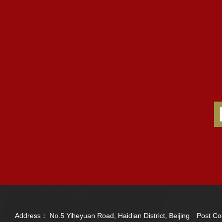
Address： No.5 Yiheyuan Road, Haidian District, Beijing Post